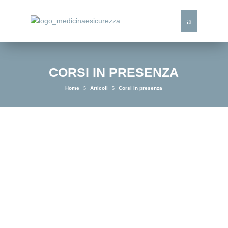
CORSI IN PRESENZA
Home
5
Articoli
5
Corsi in presenza
Primo Soccorso aziendale (D.M. 388/03) Il corso di
Primo Soccorso fornisce ai lavoratori designati tutte le
conoscenze e le competenze necessarie per
intervenire tempestivamente in caso di emergenza...