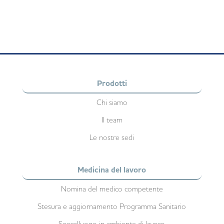
Scopri di più
Prodotti
Chi siamo
Il team
Le nostre sedi
Medicina del lavoro
Nomina del medico competente
Stesura e aggiornamento Programma Sanitario
Sopralluogo in ambiente di lavoro