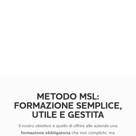
E-LEARNING
Offriamo corsi di formazione online tramite
piattaforma certificata, accessibile da qualsiasi
dispositivo, con contenuti validati e tracciabilità
delle attività. Sono perfetti per aziende con più sedi
o con orari flessibili.
Scopri di più
METODO MSL:
FORMAZIONE SEMPLICE,
UTILE E GESTITA
Il nostro obiettivo è quello di offrire alle aziende una
formazione obbligatoria
che non complichi, ma