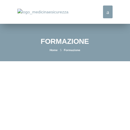
FORMAZIONE
Home
5
Formazione
CORSI DI FORMAZIONE
OBBLIGATORIA IN
PRESENZA ED ONLINE
I
corsi di formazione per lavoratori
, obbligatori
secondo il
D.Lgs. 81/08
, sono il primo passo per
costruire un’azienda più sicura, consapevole e
responsabile. La formazione aiuta a
prevenire