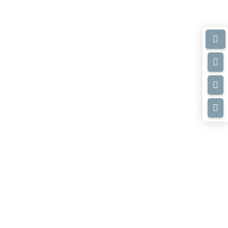



zienda

ALIZZATO E INIZIA
UTE PER LA TUA