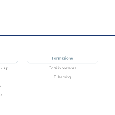
°
Formazione
ck-up
Corsi in presenza
E-learning
a
na